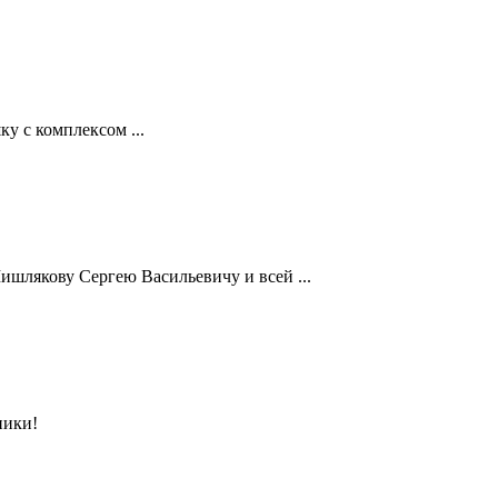
у с комплексом ...
шлякову Сергею Васильевичу и всей ...
ники!