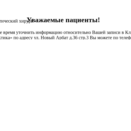
Уважаемые пациенты!
тический хирург
е время уточнить информацию относительно Вашей записи в К
тика» по адресу ул. Новый Арбат д.36 стр.3 Вы можете по телеф
+7-495-548-68-38
е Пластической Хирургии и Косметологии по адресу ул. Ольхов
по телефону:
+7-903-541-53-88