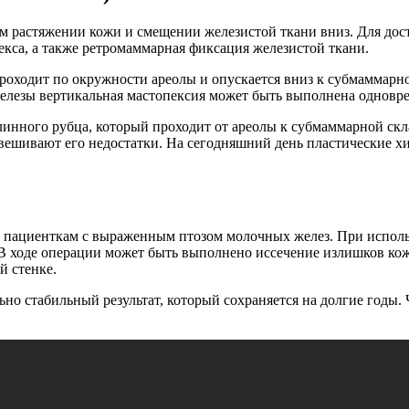
м растяжении кожи и смещении железистой ткани вниз. Для дос
екса, а также ретромаммарная фиксация железистой ткани.
роходит по окружности ареолы и опускается вниз к субмаммарно
елезы вертикальная мастопексия может быть выполнена одновр
нного рубца, который проходит от ареолы к субмаммарной склад
вешивают его недостатки. На сегодняшний день пластические х
тся пациенткам с выраженным птозом молочных желез. При испо
 В ходе операции может быть выполнено иссечение излишков кож
й стенке.
но стабильный результат, который сохраняется на долгие годы. 