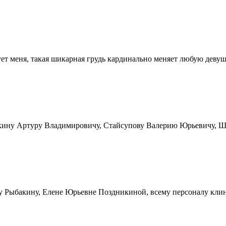
ует меня, такая шикарная грудь кардинально меняет любую девушк
кину Артуру Владимировичу, Стайсупову Валерию Юрьевичу, Ши
у Рыбакину, Елене Юрьевне Поздникиной, всему персоналу кли