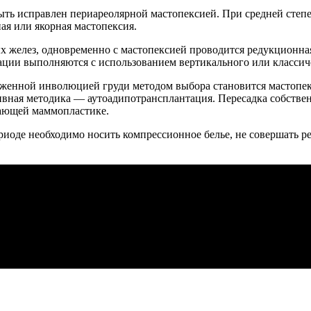
ть исправлен периареолярной мастопексией. При средней степе
ая или якорная мастопексия.
 желез, одновременно с мастопексией проводится редукционна
ии выполняются с использованием вертикального или классиче
женной инволюцией груди методом выбора становится мастопекс
ивная методика — аутоадипотрансплантация. Пересадка собстве
вающей маммопластике.
риоде необходимо носить компрессионное белье, не совершать р