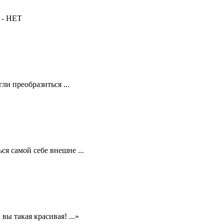
 - НЕТ
и преобразиться ...
я самой себе внешне ...
ы такая красивая! ...»