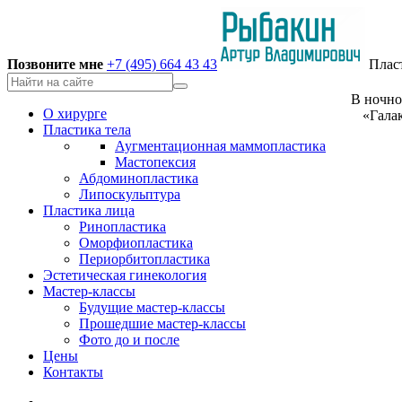
Позвоните мне
+7 (495) 664 43 43
Плас
В ночно
О хирурге
«Галак
Пластика тела
Аугментационная маммопластика
Мастопексия
Абдоминопластика
В Институт
Липоскульптура
Пластика лица
Ринопластика
Оморфиопластика
Периорбитопластика
Эстетическая гинекология
Мастер-классы
Будущие мастер-классы
Прошедшие мастер-классы
Фото до и после
Цены
Контакты