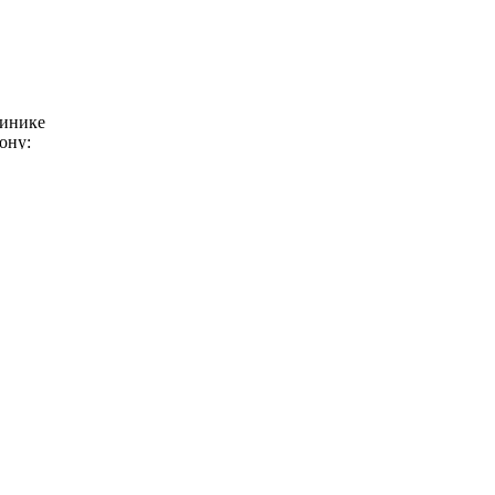
линике
ону:
ская д.27