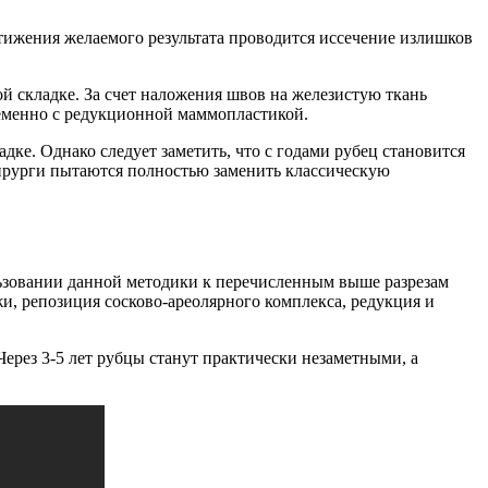
тижения желаемого результата проводится иссечение излишков
й складке. За счет наложения швов на железистую ткань
еменно с редукционной маммопластикой.
ке. Однако следует заметить, что с годами рубец становится
ирурги пытаются полностью заменить классическую
льзовании данной методики к перечисленным выше разрезам
и, репозиция сосково-ареолярного комплекса, редукция и
Через 3-5 лет рубцы станут практически незаметными, а