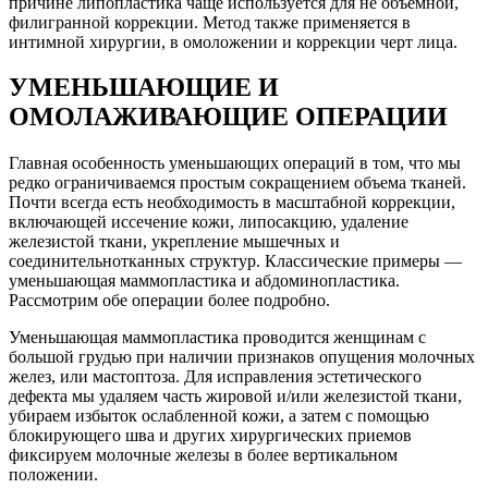
причине липопластика чаще используется для не объемной,
филигранной коррекции. Метод также применяется в
интимной хирургии, в омоложении и коррекции черт лица.
УМЕНЬШАЮЩИЕ И
ОМОЛАЖИВАЮЩИЕ ОПЕРАЦИИ
Главная особенность уменьшающих операций в том, что мы
редко ограничиваемся простым сокращением объема тканей.
Почти всегда есть необходимость в масштабной коррекции,
включающей иссечение кожи, липосакцию, удаление
железистой ткани, укрепление мышечных и
соединительнотканных структур. Классические примеры —
уменьшающая маммопластика и абдоминопластика.
Рассмотрим обе операции более подробно.
Уменьшающая маммопластика проводится женщинам с
большой грудью при наличии признаков опущения молочных
желез, или мастоптоза. Для исправления эстетического
дефекта мы удаляем часть жировой и/или железистой ткани,
убираем избыток ослабленной кожи, а затем с помощью
блокирующего шва и других хирургических приемов
фиксируем молочные железы в более вертикальном
положении.