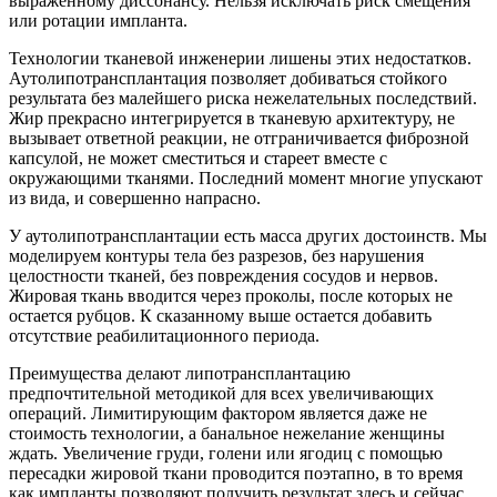
выраженному диссонансу. Нельзя исключать риск смещения
или ротации импланта.
Технологии тканевой инженерии лишены этих недостатков.
Аутолипотрансплантация позволяет добиваться стойкого
результата без малейшего риска нежелательных последствий.
Жир прекрасно интегрируется в тканевую архитектуру, не
вызывает ответной реакции, не отграничивается фиброзной
капсулой, не может сместиться и стареет вместе с
окружающими тканями. Последний момент многие упускают
из вида, и совершенно напрасно.
У аутолипотрансплантации есть масса других достоинств. Мы
моделируем контуры тела без разрезов, без нарушения
целостности тканей, без повреждения сосудов и нервов.
Жировая ткань вводится через проколы, после которых не
остается рубцов. К сказанному выше остается добавить
отсутствие реабилитационного периода.
Преимущества делают липотрансплантацию
предпочтительной методикой для всех увеличивающих
операций. Лимитирующим фактором является даже не
стоимость технологии, а банальное нежелание женщины
ждать. Увеличение груди, голени или ягодиц с помощью
пересадки жировой ткани проводится поэтапно, в то время
как импланты позволяют получить результат здесь и сейчас.