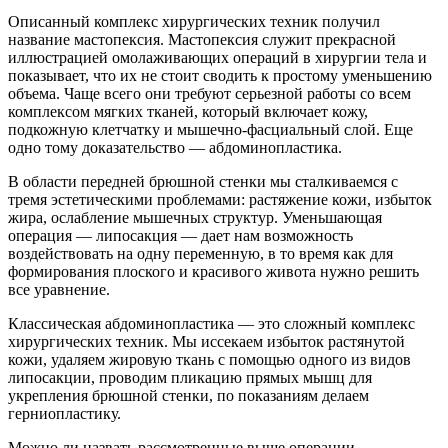
Описанный комплекс хирургических техник получил
название мастопексия. Мастопексия служит прекрасной
иллюстрацией омолаживающих операций в хирургии тела и
показывает, что их не стоит сводить к простому уменьшению
объема. Чаще всего они требуют серьезной работы со всем
комплексом мягких тканей, который включает кожу,
подкожную клетчатку и мышечно-фасциальный слой. Еще
одно тому доказательство — абдоминопластика.
В области передней брюшной стенки мы сталкиваемся с
тремя эстетическими проблемами: растяжение кожи, избыток
жира, ослабление мышечных структур. Уменьшающая
операция — липосакция — дает нам возможность
воздействовать на одну переменную, в то время как для
формирования плоского и красивого живота нужно решить
все уравнение.
Классическая абдоминопластика — это сложный комплекс
хирургических техник. Мы иссекаем избыток растянутой
кожи, удаляем жировую ткань с помощью одного из видов
липосакции, проводим пликацию прямых мышц для
укрепления брюшной стенки, по показаниям делаем
герниопластику.
Можно ли назвать рассмотренные выше операции