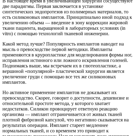
В настоящее время в увеличивающей хирургии сосуществуют
две парадигмы. Первая заключается в установке
синтетических эндопротезов из полимерных материалов, то
есть силиконовых имплантов. Принципиально иной подход к
увеличению объема — введение в зону коррекции жировой
ткани пациента, выращенной в лабораторных условиях (in
vitro) с помощью технологий тканевой инженерии.
Какой метод лучше? Популярность имплантов наводит на
мысль о превосходстве первой методики. Импланты
применяются в круропластике для моделирования формы ног,
исправления истинного или ложного искривления голеней.
Поднимаясь выше, мы встречаем их в глютеопластике, а
вершиной «популярной» пластической хирургии является
увеличение груди с помощью все тех же силиконовых
имплантов.
Но активное применение имплантов не доказывает их
превосходство. Скорее, говорит о доступности, дешевизне и
относительной простоте метода, у которого хватает
недостатков. Силикон провоцирует ответную реакцию
организма — имплант отграничивается от живых тканей
плотной фиброзной капсулой, что негативно сказывается на
результатах операции. Имплант стареет медленнее
нормальных тканей, и со временем это приводит к