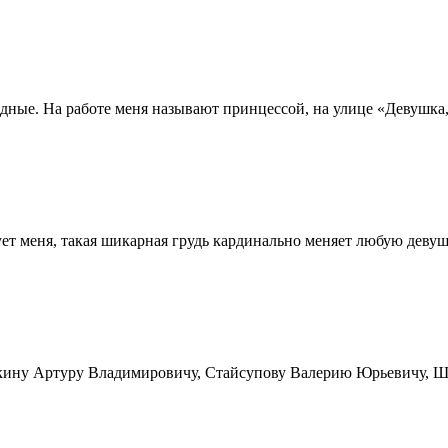
ные. На работе меня называют принцессой, на улице «Девушка, в
ует меня, такая шикарная грудь кардинально меняет любую девушк
кину Артуру Владимировичу, Стайсупову Валерию Юрьевичу, Ши