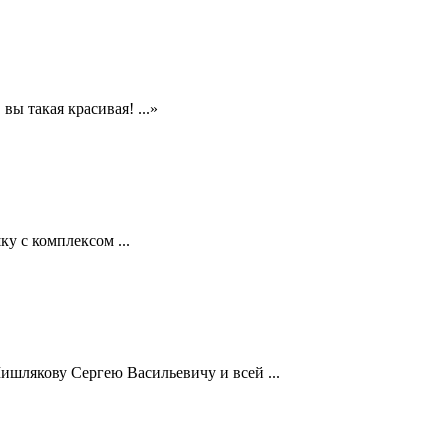
ы такая красивая! ...»
у с комплексом ...
шлякову Сергею Васильевичу и всей ...