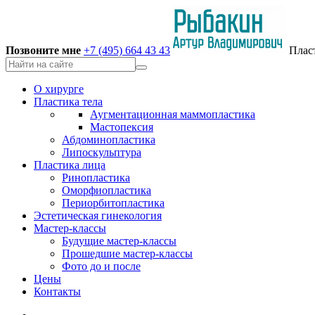
Позвоните мне
+7 (495) 664 43 43
Плас
О хирурге
Пластика тела
Аугментационная маммопластика
Мастопексия
Абдоминопластика
Липоскульптура
Пластика лица
Ринопластика
Оморфиопластика
Периорбитопластика
Эстетическая гинекология
Мастер-классы
Будущие мастер-классы
Прошедшие мастер-классы
Фото до и после
Цены
Контакты